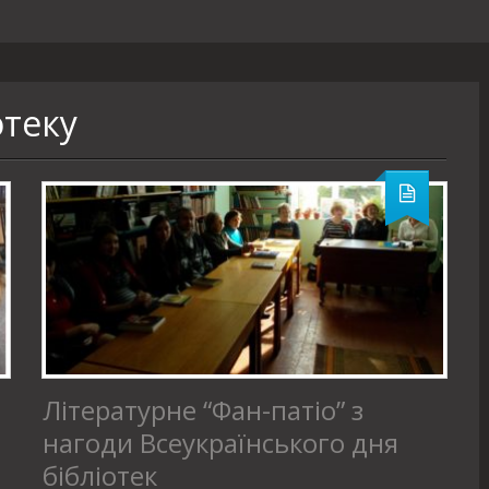
отеку
Літературне “Фан-патіо” з
нагоди Всеукраїнського дня
бібліотек