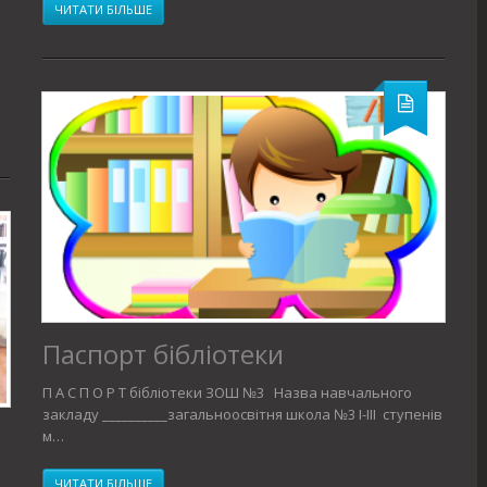
ЧИТАТИ БІЛЬШЕ
Паспорт бібліотеки
П А С П О Р Т бібліотеки ЗОШ №3 Назва навчального
закладу ­­­­­­­­__________загальноосвітня школа №3 І-ІІІ ступенів
м…
ЧИТАТИ БІЛЬШЕ