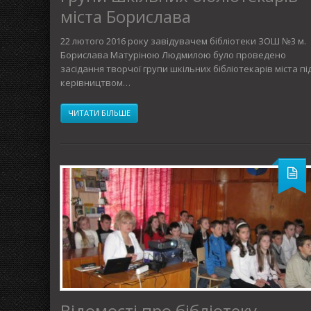
міста Борислава
22 лютого 2016 року завідувачем бібліотеки ЗОШ №3 м.
Борислава Матуріною Людмилою було проведено
засідання творчої групи шкільних бібліотекарів міста пі
керівництвом…
ЧИТАТИ БІЛЬШЕ
Відомості про бібліотеку