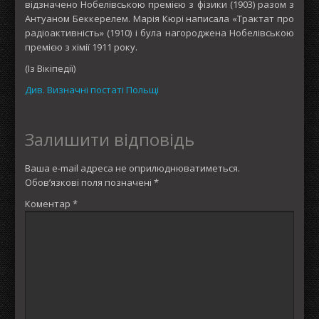
відзначено Нобелівською премією з фізики (1903) разом з
Антуаном Беккерелем. Марія Кюрі написала «Трактат про
радіоактивність» (1910) і була нагороджена Нобелівською
премією з хімії 1911 року.
(Із Вікіпедії)
Див. Визначні постаті Польщі
Залишити відповідь
Ваша e-mail адреса не оприлюднюватиметься.
Обов’язкові поля позначені
*
Коментар
*