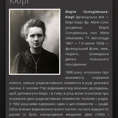
Кюрі
Марі́я Склодо́вська-
Кюрі́
(французьке ім’я —
Марі́ Кюрі́, фр.
Marie Curie
,
уроджена Марі́я
Склодо́вська, пол.
Maria
Skłodowska
, *7 листопада
1867 — †4 липня 1934) —
французький фізик, хімік,
педагог, громадська
діячка польського
походження.
1898 року оголосила про
можливість існування
нового, сильно радіоактивного елемента в руді уранової
смолки. Її чоловік П’єр відмовився від власних досліджень,
щоб допомагати Марії, і в тому ж році вони оголосили про
існування двох радіоактивних елементів: полонію і радію.
У 1902 році ними одержано один з цих елементів — радій.
Обоє вчених відмовилися взяти патент на своє відкриття;
разом їх було нагороджено медаллю Деві (1903) і