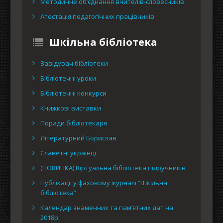
Методичне об’єднання вчителів-словесників
Атестація педагогічних працівників
Шкільна бібліотека
Завідувач бібліотеки
Бібліотечні уроки
Бібліотечні конкурси
Книжкові виставки
Поради бібліотекаря
Літературний Борислав
Славетні українці
(НОВИНКА) Віртуальна бібліотека підручників
Публікації у фаховому журналі “Шкільна
бібліотека”
Календар знаменних та пам’ятних дат на
2018р.