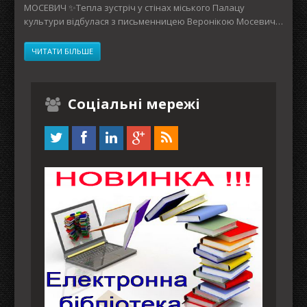
МОСЕВИЧ ✨Тепла зустріч у стінах міського Палацу
культури відбулася з письменницею Веронікою Мосевич…
ЧИТАТИ БІЛЬШЕ
Соціальні мережі