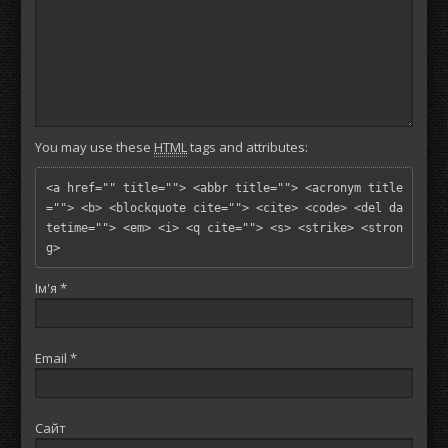
You may use these
HTML
tags and attributes:
<a href="" title=""> <abbr title=""> <acronym title
=""> <b> <blockquote cite=""> <cite> <code> <del da
tetime=""> <em> <i> <q cite=""> <s> <strike> <stron
g> 
Ім'я
*
Email
*
Сайт