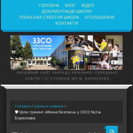
ГОЛОВНА
БЛОГ
ВІДЕО
ДОКУМЕНТАЦІЯ ШКОЛИ
ПОЛЬСЬКА СУБОТНЯ ШКОЛА
ОГОЛОШЕННЯ
КОНТАКТИ
ОФІЦІЙНИЙ САЙТ ЗАКЛАДУ ЗАГАЛЬНОЇ СЕРЕДНЬОЇ
ОСВІТИ І-ІІІ СТУПЕНІВ №3 М. БОРИСЛАВА
Головна
/
Шкільні новини
/
🛡️ Урок-тренінг «Мінна безпека» у ЗЗСО №3 м.
Борислава