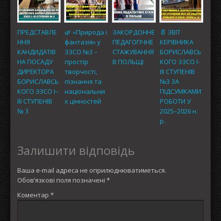
ПРЕДСТАВЛЕ
🌿 «Природа і
ЗАКОРДОННЕ
📄 ЗВІТ
ННЯ
фантазія» у
ПЕДАГОГІЧНЕ
КЕРІВНИКА
КАНДИДАТІВ
ЗЗСО №3 –
СТАЖУВАННЯ
БОРИСЛАВСЬ
НА ПОСАДУ
простір
В ПОЛЬЩІ
КОГО ЗЗСО I-
ДИРЕКТОРА
творчості,
III СТУПЕНІВ
БОРИСЛАВСЬ
пізнання та
№3 ЗА
КОГО ЗЗСО І–
національни
ПІДСУМКАМИ
ІІІ СТУПЕНІВ
х цінностей
РОБОТИ У
№ 3
2025–2026 н.
р.
Залишити відповідь
Ваша e-mail адреса не оприлюднюватиметься.
Обов’язкові поля позначені
*
Коментар
*