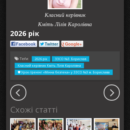
Класний керівник
Кміть Лілія Каролівна
2026 рік
Facebook
Twitter
Google+
Теґи:
2026 рік
ЗЗСО №3. Борислав
Класний керівник Кміть Лілія Каролівна
🛡️ Урок-тренінг «Мінна безпека» у ЗЗСО №3 м. Борислава
Схожі статті