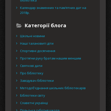
бібліотека”
Календар знаменних та пам’ятних дат на
2018р.
Категорії блога
Шкільні новини
Наші талановиті діти
Спортивні досягнення
Протягни руку братам нашим меншим
Святкові дати
Про бібліотеку
Завідувач бібліотеки
Методоб'єднання шкільних бібліотекарів
Бібліотеки світу
Славетні українці
Польська суботня школа