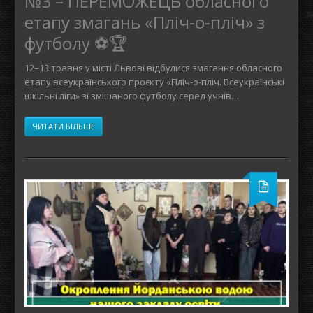
№3 – ПЕРЕМОЖЕЦЬ обласного
етапу змагань «Пліч-о-пліч» з
футболу ⚽🏆
12–13 травня у місті Львові відбулися змагання обласного
етапу всеукраїнського проєкту «Пліч-о-пліч. Всеукраїнські
шкільні ліги» зі змішаного футболу серед учнів…
ЧИТАТИ БІЛЬШЕ