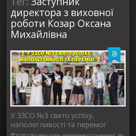
Тег:
Заступник
директора з виховної
роботи Козар Оксана
Михайлівна
У ЗЗСО №3 свято успіху,
наполегливості та перемог
🏆 У ЗЗСО №3 свято успіху, наполегливості та перемог На