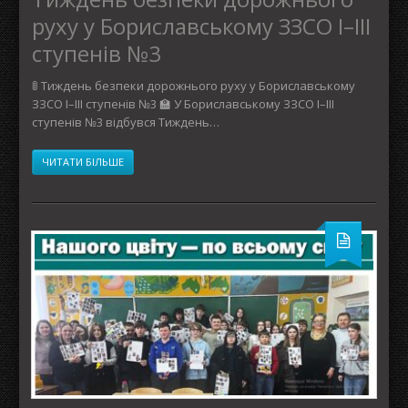
руху у Бориславському ЗЗСО І–ІІІ
ступенів №3
🚦 Тиждень безпеки дорожнього руху у Бориславському
ЗЗСО І–ІІІ ступенів №3 🏫 У Бориславському ЗЗСО І–ІІІ
ступенів №3 відбувся Тиждень…
ЧИТАТИ БІЛЬШЕ