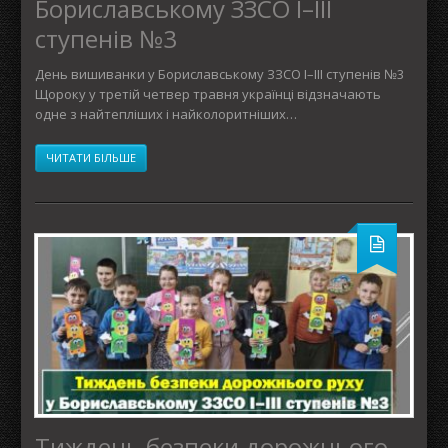
Бориславському ЗЗСО І–ІІІ
ступенів №3
День вишиванки у Бориславському ЗЗСО І–ІІІ ступенів №3
Щороку у третій четвер травня українці відзначають
одне з найтепліших і найколоритніших…
ЧИТАТИ БІЛЬШЕ
Тиждень безпеки дорожнього