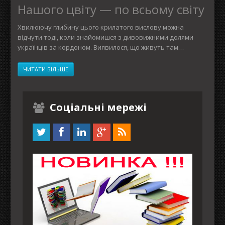
Нашого цвіту — по всьому світу
Хвилюючу глибину цього крилатого вислову можна
відчути тоді, коли знайомишся з дивовижними долями
українців за кордоном. Виявилося, що живуть там…
ЧИТАТИ БІЛЬШЕ
Соціальні мережі