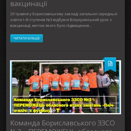
вакцинації
20 травня у Бориславському закладі загальної середньої
освіти І–ІІІ ступенів №3 відбувся Всеукраїнський урок з
вакцинації, метою якого було підвищення…
ЧИТАТИ БІЛЬШЕ
Команда Бориславського ЗЗСО