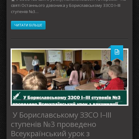
святі Останнього дзвоника у Бориславському ЗЗСО І–ІІІ
ступенів №3…
ЧИТАТИ БІЛЬШЕ
У Бориславському ЗЗСО І–ІІІ
ступенів №3 проведено
Всеукраїнський урок з