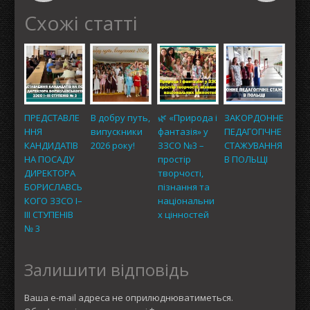
Схожі статті
ПРЕДСТАВЛЕ
В добру путь,
🌿 «Природа і
ЗАКОРДОННЕ
ННЯ
випускники
фантазія» у
ПЕДАГОГІЧНЕ
КАНДИДАТІВ
2026 року!
ЗЗСО №3 –
СТАЖУВАННЯ
НА ПОСАДУ
простір
В ПОЛЬЩІ
ДИРЕКТОРА
творчості,
БОРИСЛАВСЬ
пізнання та
КОГО ЗЗСО І–
національни
ІІІ СТУПЕНІВ
х цінностей
№ 3
Залишити відповідь
Ваша e-mail адреса не оприлюднюватиметься.