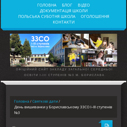
ГОЛОВНА
БЛОГ
ВІДЕО
ДОКУМЕНТАЦІЯ ШКОЛИ
ПОЛЬСЬКА СУБОТНЯ ШКОЛА
ОГОЛОШЕННЯ
КОНТАКТИ
ОФІЦІЙНИЙ САЙТ ЗАКЛАДУ ЗАГАЛЬНОЇ СЕРЕДНЬОЇ
ОСВІТИ І-ІІІ СТУПЕНІВ №3 М. БОРИСЛАВА
Головна
/
Святкові дати
/
День вишиванки у Бориславському ЗЗСО І–ІІІ ступенів
№3