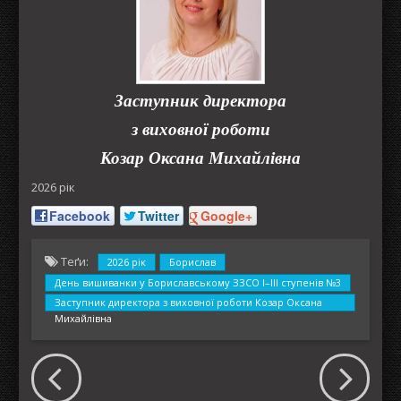
Заступник директора
з виховної роботи
Козар Оксана Михайлівна
2026 рік
Facebook
Twitter
Google+
Теґи:
2026 рік
Борислав
День вишиванки у Бориславському ЗЗСО І–ІІІ ступенів №3
Заступник директора з виховної роботи Козар Оксана
Михайлівна