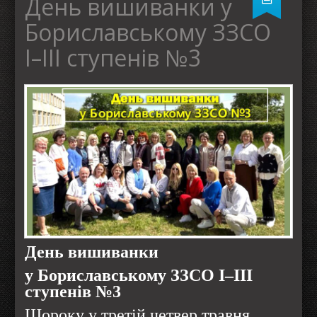
День вишиванки у
Бориславському ЗЗСО
І–ІІІ ступенів №3
День вишиванки
у Бориславському ЗЗСО І–ІІІ
ступенів №3
Щороку у третій четвер травня