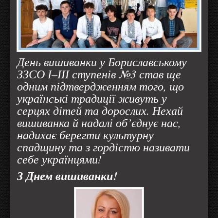
День вишиванки у Бориславському
ЗЗСО І–ІІІ ступенів №3 став ще
одним підтвердженням того, що
українські традиції живуть у
серцях дітей та дорослих. Нехай
вишиванка й надалі об’єднує нас,
надихає берегти культурну
спадщину та з гордістю називати
себе українцями!
З Днем вишиванки!