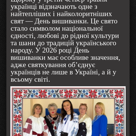
українці відзначають одне з
найтепліших і найколоритніших
свят — День вишиванки. Це свято
стало символом національної
єдності, любові до рідної культури
та шани до традицій українського
народу. У 2026 році День
вишиванки має особливе значення,
адже святкування об’єднує
українців не лише в Україні, а й у
всьому світі.