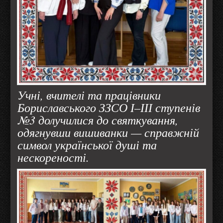
Учні, вчителі та працівники
Бориславського ЗЗСО І–ІІІ ступенів
№3 долучилися до святкування,
одягнувши вишиванки — справжній
символ української душі та
нескореності.