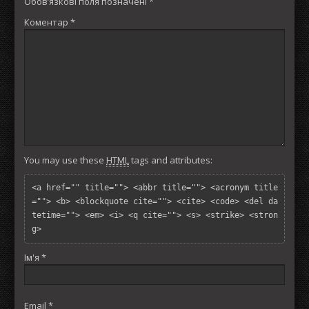
Обов’язкові поля позначені
*
Коментар
*
You may use these
HTML
tags and attributes:
<a href="" title=""> <abbr title=""> <acronym title
=""> <b> <blockquote cite=""> <cite> <code> <del da
tetime=""> <em> <i> <q cite=""> <s> <strike> <stron
g> 
Ім'я
*
Email
*