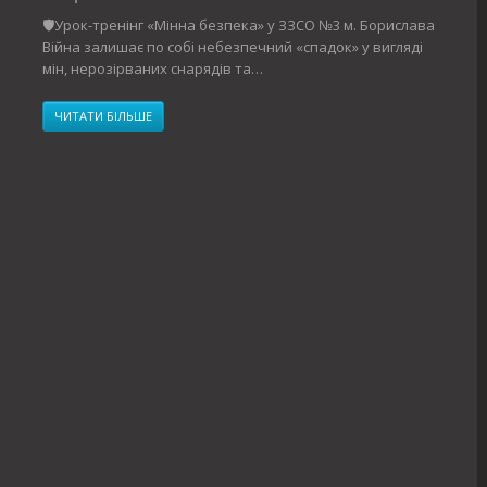
🛡️Урок-тренінг «Мінна безпека» у ЗЗСО №3 м. Борислава
Війна залишає по собі небезпечний «спадок» у вигляді
мін, нерозірваних снарядів та…
ЧИТАТИ БІЛЬШЕ