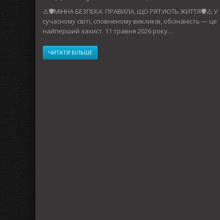
⚠️🛡️МІННА БЕЗПЕКА: ПРАВИЛА, ЩО РЯТУЮТЬ ЖИТТЯ🛡️⚠️ У
сучасному світі, сповненому викликів, обізнаність — це
найперший захист. 11 травня 2026 року…
ЧИТАТИ БІЛЬШЕ