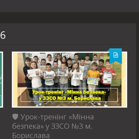
26
🛡️ Урок-тренінг «Мінна
безпека» у ЗЗСО №3 м.
Борислава